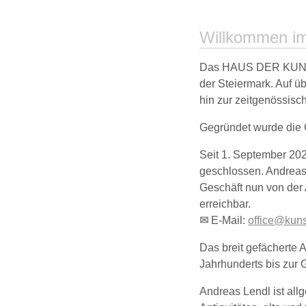
Willkommen im
Das HAUS DER KUNST,
der Steiermark. Auf ü
hin zur zeitgenössisc
Gegründet wurde die 
Seit 1. September 20
geschlossen. Andreas 
Geschäft nun von der 
erreichbar.
✉
E-Mail:
office@kuns
Das breit gefächerte 
Jahrhunderts bis zur
Andreas Lendl ist allg