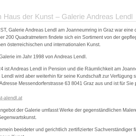
 Haus der Kunst – Galerie Andreas Lendl
 Galerie Andreas Lendl am Joanneumring in Graz war eine d
ber 200 Quadratmetern findete sich ein Sortiment von der gepfle
hen österreichischen und internationalen Kunst.
Galerie im Jahr 1998 von Andreas Lendl.
24 ist Andreas Lendl in Pension und die Räumlichkeit am Joan
Lendl wird aber weiterhin für seine Kundschaft zur Verfügung s
Adresse Messendorferstrasse 63 8041 Graz aus und ist für Sie p
t-alendl.at
Angebot der Galerie umfasst Werke der gegenständlichen Malere
 Gegenwartskunst.
emein beeideter und gerichtlich zertifizierter Sachverständiger 