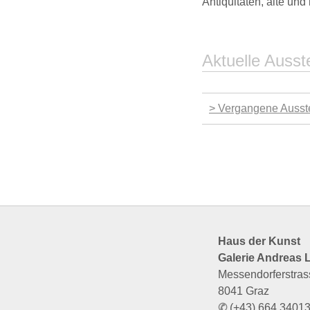
Antiquitäten, alte und
Aktuelle Ausst
> Vergangene Ausst
Haus der Kunst
Galerie Andreas 
Messendorferstras
8041 Graz
✆
(+43) 664 3401