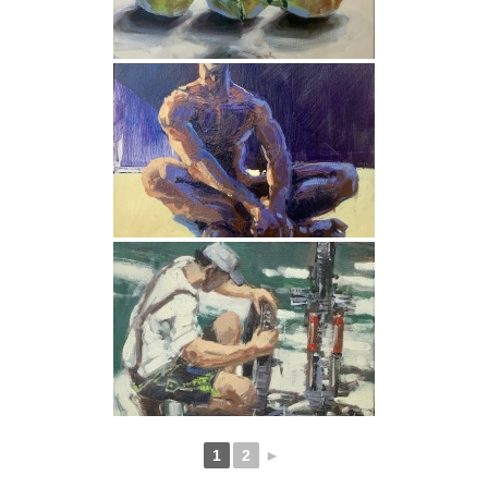
1
2
►